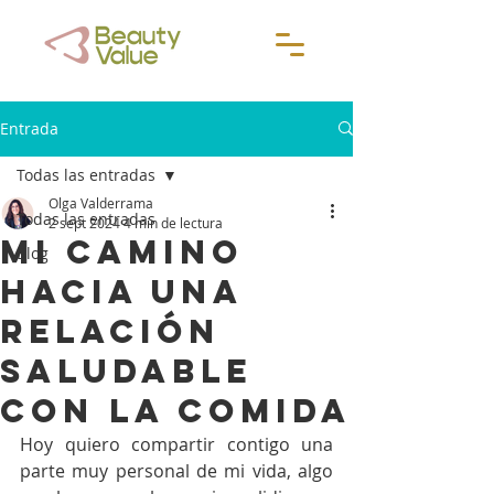
Entrada
Todas las entradas
Olga Valderrama
Todas las entradas
2 sept 2024
4 min de lectura
Mi camino
Blog
hacia una
relación
saludable
con la comida
Hoy quiero compartir contigo una 
parte muy personal de mi vida, algo 