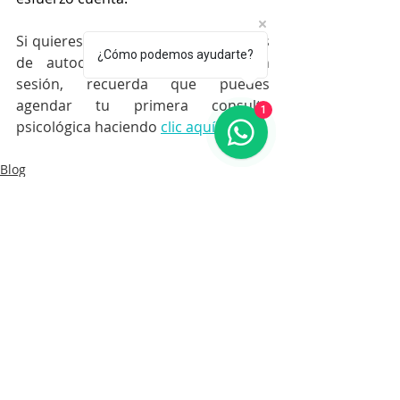
Si quieres profundizar en estas ideas 
¿Cómo podemos ayudarte?
de autocuidado y trabajarlas en 
sesión, recuerda que puedes 
agendar tu primera consulta 
1
psicológica haciendo 
clic aquí
. 
Blog
Entradas recientes
Ver todo