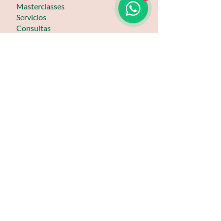
Masterclasses
Servicios
Consultas
Tienda
Blog
Contacto
ENLACES DE INTERÉS
Preguntas frecuentes
Condiciones
Agenda una cita
Ir a accesos rápidos
Frecuentas frecuentes
NUESTRAS REDES SOCIALES
Todos los derechos reservados, 2024.