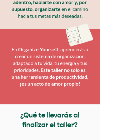
adentro, hablarte con amor y, por
supuesto, organizarte
en el camino
hacia tus metas más deseadas.
En
Organize Yourself
, aprenderás a
crear un sistema de organización
adaptado a tu vida, tu energía y tus
prioridades.
Este taller no solo es
una herramienta de productividad,
¡es un acto de amor propio!
¿Qué te llevarás al
finalizar el taller?