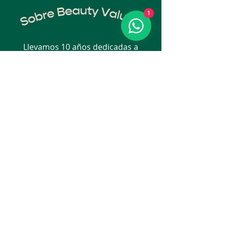
1
Llevamos 10 años dedicadas a
empoderar a mujeres como tú para
que encuentren su versión más
auténtica y descubran su verdadera
belleza. Creemos en cambiar el
mundo una mujer a la vez, y lo
hacemos a través de atención
psicológica online, productos
editoriales, servicios corporativos y
talleres únicos. ¡Este año celebramos
una década de acompañarte en tu
camino a ser tu mejor versión!