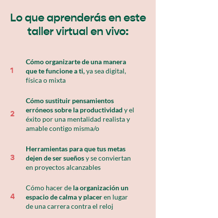
Lo que aprenderás en este
taller virtual en vivo:
Cómo organizarte de una manera
que te funcione a ti,
ya sea digital,
1
física o mixta
Cómo sustituir pensamientos
erróneos sobre la productividad
y el
2
éxito por una mentalidad realista y
amable contigo misma/o
Herramientas para que tus metas
dejen de ser sueños
y se conviertan
3
en proyectos alcanzables
Cómo hacer de
la organización un
espacio de calma y placer
en lugar
4
de una carrera contra el reloj