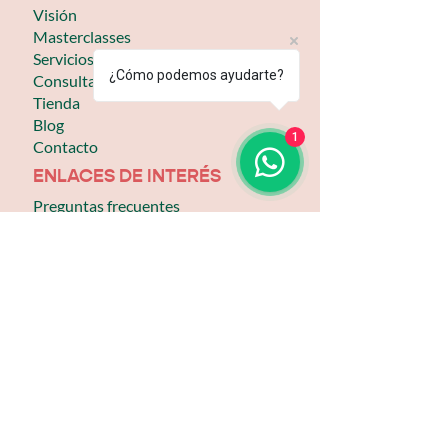
Visión
Masterclasses
Servicios
¿Cómo podemos ayudarte?
Consultas
Tienda
Blog
1
Contacto
ENLACES DE INTERÉS
Preguntas frecuentes
Condiciones
Agenda una cita
Ir a accesos rápidos
Frecuentas frecuentes
NUESTRAS REDES SOCIALES
Todos los derechos reservados, 2024.