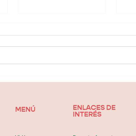
El duelo
Mi
colectivo:
ha
cómo cuidar
re
tus emociones
sa
la
ENLACES DE
MENÚ
INTERÉS