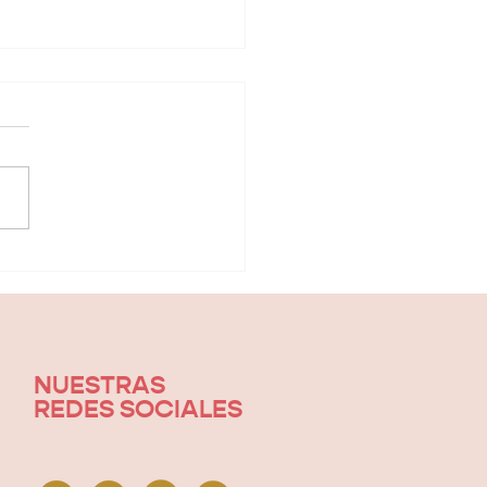
 camino
cia una
lación
ludable con
 comida
NUESTRAS
REDES SOCIALES