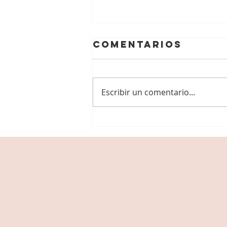
Comentarios
Escribir un comentario...
Guía de
autocuidado
para madres
solteras