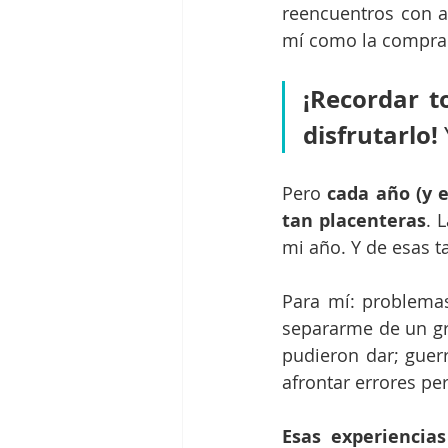
reencuentros con am
mí como la compra
¡Recordar t
disfrutarlo! 
Pero 
cada año (y 
tan placenteras
. 
mi año. Y de esas 
Para mí: problemas
separarme de un gru
pudieron dar; guerr
afrontar errores pe
Esas experiencia